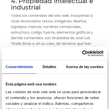
4. Propiedad intelectual e
industrial
Todos los contenidos del sitio web, incluyendo a
título enunciativo textos, imágenes, diseños,
logotipos, marcas, nombres comerciales,
estructura, código fuente, elementos gráficos y
demás contenidos, son titularidad de José Luis
Tirado Rivas o, en su caso, de terceros que han
autorizado su uso.
Queda prohibida la reproducción, distribución,
comunicación pública, transformación o cualquier
Consentimiento
Detalles
Acerca de las cookies
otra forma de explotación de dichos contenidos
sin autorización previa y expresa del titular
correspondiente, salvo en los casos legalmente
Esta página web usa cookies
permitidos.
Las cookies de este sitio web se usan para personalizar
5. Responsabilidad
el contenido y los anuncios, ofrecer funciones de redes
sociales y analizar el tráfico. Además, compartimos
José Luis Tirado Rivas realiza sus mejores esfuerzos