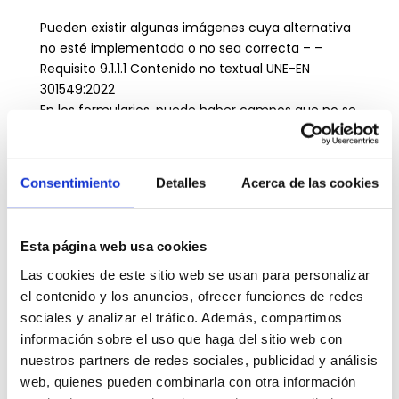
Pueden existir algunas imágenes cuya alternativa
no esté implementada o no sea correcta – –
Requisito 9.1.1.1 Contenido no textual UNE-EN
301549:2022
En los formularios, puede haber campos que no se
hayan facilitado su rellenado a través de sistemas
automáticos – Requisito 9.1.3.5 Identificar el
propósito de la entrada UNE-EN 301549:2022
Consentimiento
Detalles
Acerca de las cookies
Podrían existir fallos puntuales de edición en
alguna página web.
Carga desproporcionada: No resulta aplicable.
Esta página web usa cookies
El contenido no entra dentro del ámbito de la
legislación aplicable.
Las cookies de este sitio web se usan para personalizar
Podrían existir archivos ofimáticos en PDF u otros
el contenido y los anuncios, ofrecer funciones de redes
formatos publicados antes del 20 de septiembre
sociales y analizar el tráfico. Además, compartimos
de 2018 que no cumplan en su totalidad todos los
información sobre el uso que haga del sitio web con
requisitos de accesibilidad.
nuestros partners de redes sociales, publicidad y análisis
Puede haber contenidos de terceros que no estén
web, quienes pueden combinarla con otra información
desarrollados en esta Unidad, ni bajo su control,