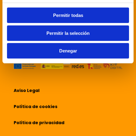
nuestros clientes un servicio integral, en
impresión offset y digital en pequeño y gran
Permitir todas
formato, acompañados siempre con las
últimas tecnologías.
Permitir la selección
Denegar
Aviso Legal
Política de cookies
Política de privacidad