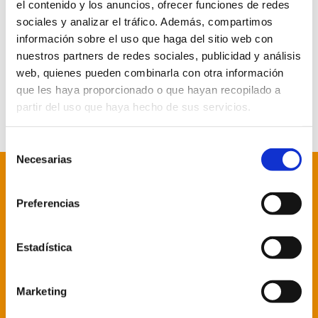
Recent Comments
el contenido y los anuncios, ofrecer funciones de redes
sociales y analizar el tráfico. Además, compartimos
A WordPress Commenter
en
Hello world!
información sobre el uso que haga del sitio web con
nuestros partners de redes sociales, publicidad y análisis
web, quienes pueden combinarla con otra información
que les haya proporcionado o que hayan recopilado a
partir del uso que haya hecho de sus servicios.
Selección
Necesarias
de
consentimiento
Torrigraphic
Crea, Diseña, Imprime
Preferencias
Estadística
Sobre nosotros
TorriGraphic, imprenta ubicada en Torrijos
Marketing
(Toledo), con más de 20 años de experiencia
en el sector de las Artes Gráficas. Damos a