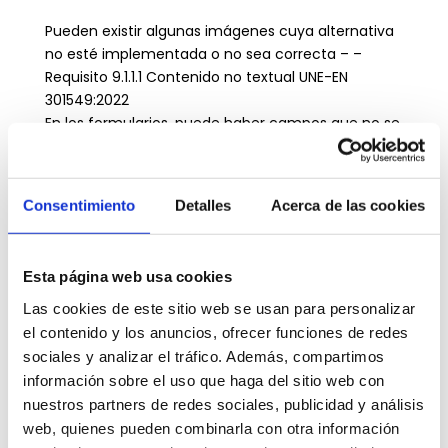
Pueden existir algunas imágenes cuya alternativa
no esté implementada o no sea correcta – –
Requisito 9.1.1.1 Contenido no textual UNE-EN
301549:2022
En los formularios, puede haber campos que no se
hayan facilitado su rellenado a través de sistemas
automáticos – Requisito 9.1.3.5 Identificar el
propósito de la entrada UNE-EN 301549:2022
Consentimiento
Detalles
Acerca de las cookies
Podrían existir fallos puntuales de edición en
alguna página web.
Carga desproporcionada: No resulta aplicable.
Esta página web usa cookies
El contenido no entra dentro del ámbito de la
legislación aplicable.
Las cookies de este sitio web se usan para personalizar
Podrían existir archivos ofimáticos en PDF u otros
el contenido y los anuncios, ofrecer funciones de redes
formatos publicados antes del 20 de septiembre
sociales y analizar el tráfico. Además, compartimos
de 2018 que no cumplan en su totalidad todos los
información sobre el uso que haga del sitio web con
requisitos de accesibilidad.
nuestros partners de redes sociales, publicidad y análisis
Puede haber contenidos de terceros que no estén
web, quienes pueden combinarla con otra información
desarrollados en esta Unidad, ni bajo su control,