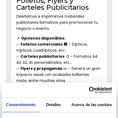
Folletos, Flyers y
Carteles Publicitarios
Diseñamos e imprimimos materiales
publicitarios llamativos para promocionar tu
negocio o evento.
📌
Opciones disponibles:
✅
Folletos comerciales
🏢 – Dípticos,
trípticos, cuadrípticos, etc…
✅
Carteles publicitarios
🎨 – Formatos A4,
A3, A2, A1, personalizados, etc…
✅
Flyers y propaganda
📜 – Genera un gran
impacto visual con acabados brillantes,
mate, entre muchos otros.
HAZ QUE TU PUBLICIDAD
Consentimiento
Detalles
Acerca de las cookies
DESTAQUE CON IMPRESIONES DE
ALTA CALIDAD.