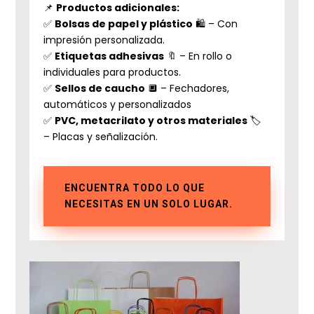
📌
Productos adicionales:
✅
Bolsas de papel y plástico
🛍️ – Con
impresión personalizada.
✅
Etiquetas adhesivas
🔖 – En rollo o
individuales para productos.
✅
Sellos de caucho
🔲 – Fechadores,
automáticos y personalizados
✅
PVC, metacrilato y otros materiales
🏷️
– Placas y señalización.
ENCUENTRA TODO LO QUE
NECESITAS EN UN SOLO LUGAR.