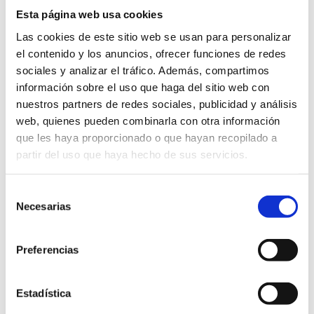
Esta página web usa cookies
Las cookies de este sitio web se usan para personalizar
el contenido y los anuncios, ofrecer funciones de redes
sociales y analizar el tráfico. Además, compartimos
información sobre el uso que haga del sitio web con
Material de Oficina y
nuestros partners de redes sociales, publicidad y análisis
Documentación
web, quienes pueden combinarla con otra información
Empresarial
que les haya proporcionado o que hayan recopilado a
partir del uso que haya hecho de sus servicios.
Imprimimos
todo tipo de documentos
para empresas
con diseños personalizados
y materiales de primera calidad.
Selección
Necesarias
de
📌
Productos destacados:
consentimiento
✅
Tarjetas de visita
💳 – Diseños únicos con
barniz selectivo y troquelado.
Preferencias
✅
Facturas y albaranes
📑 – Talonarios
autocopiativos personalizados.
Estadística
✅
Carpetas y sobres
📂 – Corporativos, con
solapas y plastificados.